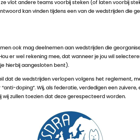
ze vlot andere teams voorbij steken (of laten voorbij ste
antwoord kan vinden tijdens een van de wedstrijden die g
roblemen ook mag deelnemen aan wedstrijden die georgani
ij. Hou er wel rekening mee, dat wanneer je jou wil sele
je hierbij aangesloten bent).
eil dat de wedstrijden verlopen volgens het reglement, me
r “anti-doping”. Wij, als federatie, verdedigen een zuivere,
ij wij zullen toezien dat deze gerespecteerd worden.