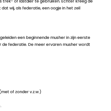
 trek- of lastdier te gebruiken. Echter kreeg de
t wij, als federatie, een oogje in het zeil
geleiden een beginnende musher in zijn eerste
der de federatie. De meer ervaren musher wordt
(met of zonder v.z.w.)
.