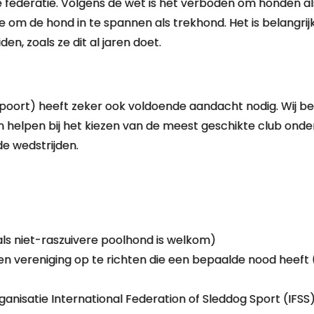
e federatie. Volgens de wet is het verboden om honden als
om de hond in te spannen als trekhond. Het is belangrijk da
en, zoals ze dit al jaren doet.
poort) heeft zeker ook voldoende aandacht nodig. Wij be
en helpen bij het kiezen van de meest geschikte club on
de wedstrijden.
 als niet-raszuivere poolhond is welkom)
en vereniging op te richten die een bepaalde nood heeft 
anisatie International Federation of Sleddog Sport (IFSS)